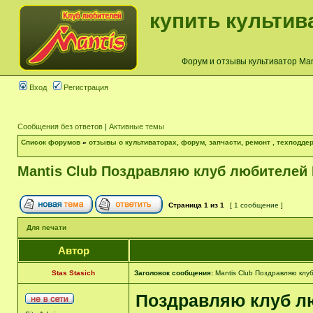
купить культив
Форум и отзывы культиватор Mant
Вход
Регистрация
Сообщения без ответов
|
Активные темы
Список форумов
»
отзывы о культиваторах, форум, запчасти, ремонт , техподдер
Mantis Club Поздравляю клуб любителей 
Страница
1
из
1
[ 1 сообщение ]
Для печати
Автор
Stas Stasich
Заголовок сообщения:
Mantis Club Поздравляю клуб
Поздравляю клуб лю