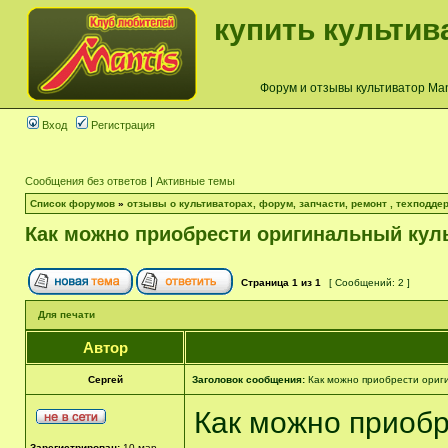
купить культив
Форум и отзывы культиватор Mant
Вход
Регистрация
Сообщения без ответов
|
Активные темы
Список форумов
»
отзывы о культиваторах, форум, запчасти, ремонт , техподдер
Как можно приобрести оригинальный кул
Страница
1
из
1
[ Сообщений: 2 ]
Для печати
Автор
Сергей
Заголовок сообщения:
Как можно приобрести ориг
Как можно приобр
Зарегистрирован:
10 мар