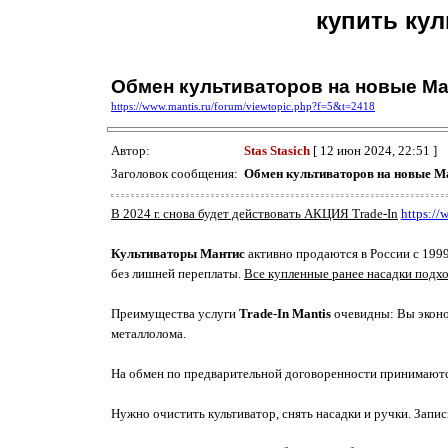
купить кул
Обмен культиваторов на новые Mant
https://www.mantis.ru/forum/viewtopic.php?f=5&t=2418
Автор:
Stas Stasich
[ 12 июн 2024, 22:51 ]
Заголовок сообщения:
Обмен культиваторов на новые Man
В 2024 г. снова будет действовать АКЦИЯ Trade-In
https:/
Культиваторы Мантис
активно продаются в России с 199
без лишней переплаты.
Все купленные ранее насадки подхо
Преимущества услуги
Trade-In Mantis
очевидны: Вы эконом
металлолома.
На обмен по предварительной договоренности принимают
Нужно очистить культиватор, снять насадки и ручки. Запис