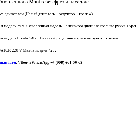
овленного Mantis без фрез и насадок:
кт. двигателем (Новый двигатель + редуктор + крепеж)
лем модель 7920
Обновленная модель + антивибрационные красные ручки + кре
елем модель Honda GX25
+ антивибрационные красные ручки + крепеж
VATOR 220 V Mantis модель 7252
mantis.ru
, Viber и WhatsApp +7 (909) 661-56-63