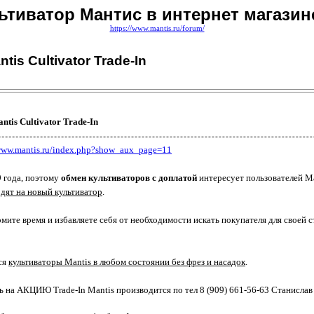
ьтиватор Мантис в интернет магазин
https://www.mantis.ru/forum/
is Cultivator Trade-In
tis Cultivator Trade-In
/www.mantis.ru/index.php?show_aux_page=11
9 года, поэтому
обмен культиваторов с доплатой
интересует пользователей Ma
дят на новый культиватор
.
ите время и избавляете себя от необходимости искать покупателя для своей ста
ся
культиваторы Mantis в любом состоянии без фрез и насадок
.
ь на АКЦИЮ Trade-In Mantis производится по тел 8 (909) 661-56-63 Станислав