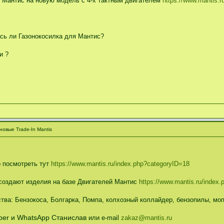
й Мантис на новую модель с 4-х тактным двигателем
https://www.mantis.
ась ли Газонокосилка для Мантис?
и ?
овые Trade-In Mantis
 посмотреть тут
https://www.mantis.ru/index.php?categoryID=18
создают изделия на базе Двигателей Мантис
https://www.mantis.ru/index
ва: Бензокоса, Болгарка, Помпа, колхозный коллайдер, бензопилы, моп
Viber и WhatsApp Станислав
или e-mail
zakaz@mantis.ru