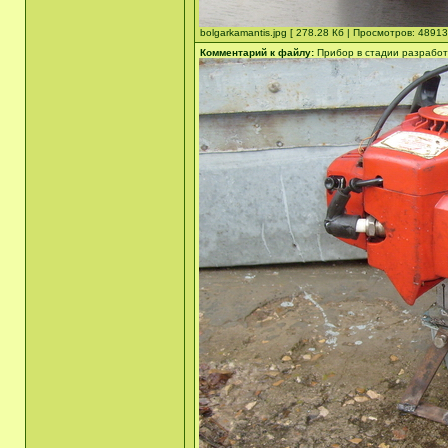
bolgarkamantis.jpg [ 278.28 Кб | Просмотров: 48913
Комментарий к файлу:
Прибор в стадии разработ