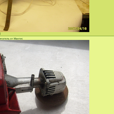
]
игатель от Мантис