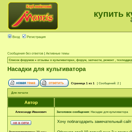
купить к
Ф
Вход
Регистрация
Сообщения без ответов
|
Активные темы
Список форумов
»
отзывы о культиваторах, форум, запчасти, ремонт , техподдер
Насадки для культиватора
Страница
1
из
1
[ Сообщений: 2 ]
Для печати
Автор
Александр Иванович
Заголовок сообщения:
Насадки для культиватора
Хочу поблагодарить замечательный сайт 
Зарегистрирован:
29 июн