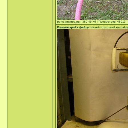
pompamantis.jpg [ 389.49 Кб | Просмотров: 48913 ]
Комментарий к файлу:
малый колхозный коллайде