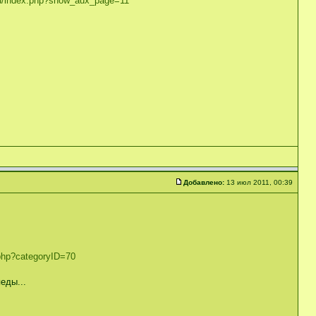
ru/index.php?show_aux_page=11
Добавлено:
13 июл 2011, 00:39
.php?categoryID=70
еды...