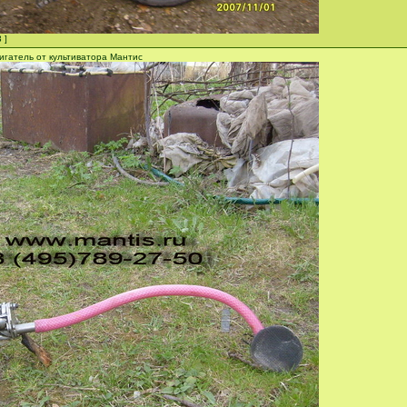
 ]
игатель от культиватора Мантис