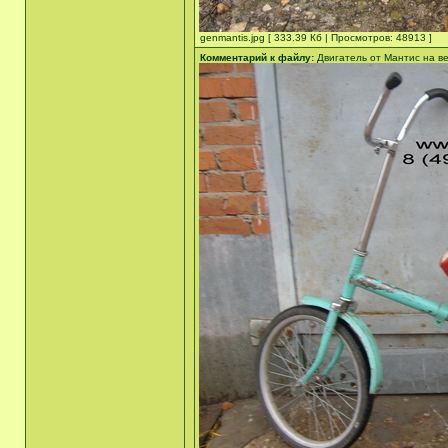
genmantis.jpg [ 333.39 Кб | Просмотров: 48913 ]
Комментарий к файлу:
Двигатель от Мантис на в