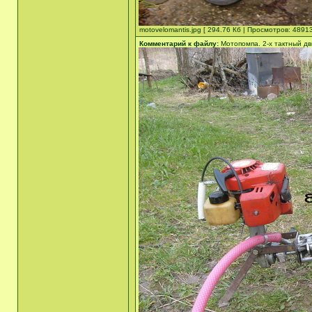
motovelomantis.jpg [ 294.76 Кб | Просмотров: 48913
Комментарий к файлу:
Мотопомпа. 2-х тактный дв