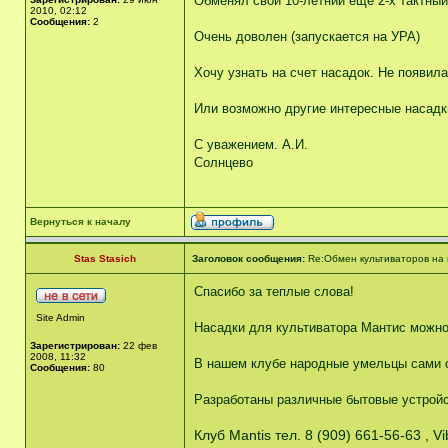
Обменял свой 10-летний еще 2-х тактны
2010, 02:12
Сообщения:
2
Очень доволен (запускается на УРА)
Хочу узнать на счет насадок. Не появил
Или возможно другие интересные насадк
С уважением. А.И.
Солнцево
Вернуться к началу
Stas Stasich
Заголовок сообщения:
Re:Обмен культиваторов на н
Спасибо за теплые слова!
Site Admin
Насадки для культиватора Мантис можно
Зарегистрирован:
22 фев
2008, 11:32
В нашем клубе народные умельцы сами 
Сообщения:
80
Разработаны различные бытовые устройст
Клуб Mantis тел. 8 (909) 661-56-63 , 