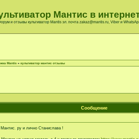
ультиватор Мантис в интернет
орум и отзывы культиватор Mantis эл. почта zakaz@mantis.ru, Viber и WhatsA
жка Mantis
»
культиватор мантис отзывы
Сообщение
Мантис. ру и лично Станислава !