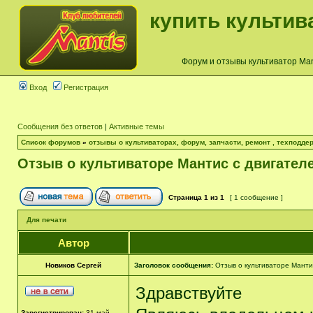
купить культив
Форум и отзывы культиватор Mant
Вход
Регистрация
Сообщения без ответов
|
Активные темы
Список форумов
»
отзывы о культиваторах, форум, запчасти, ремонт , техподдер
Отзыв о культиваторе Мантис с двигател
Страница
1
из
1
[ 1 сообщение ]
Для печати
Автор
Новиков Сергей
Заголовок сообщения:
Отзыв о культиваторе Манти
Здравствуйте
Зарегистрирован:
31 май