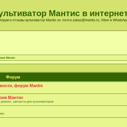
ультиватор Мантис в интернет
орум и отзывы культиватор Mantis эл. почта zakaz@mantis.ru, Viber и WhatsA
жка Mantis
Форум
овости, форум Mantis
ров Мантис
 ремонт, запчасти для культиваторов
ями