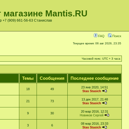
 магазине Mantis.RU
pp +7 (909) 661-56-63 Станислав
FAQ
Поиск
Текущее время: 06 авг 2026, 23:35
Часовой пояс: UTC + 3 часа
Темы
Сообщения
Последнее сообщение
23 янв 2020, 14:51
18
49
Stas Stasich
13 дек 2017, 21:48
21
73
Stas Stasich
20 мар 2016, 12:31
9
30
Новиков Сергей
08 мар 2016, 23:33
3
6
Stas Stasich