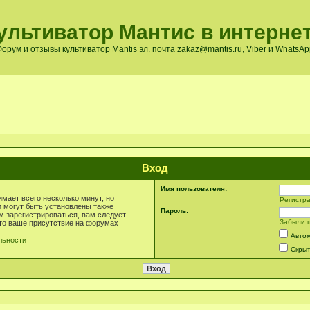
ультиватор Мантис в интернет
орум и отзывы культиватор Mantis эл. почта zakaz@mantis.ru, Viber и WhatsA
Вход
Имя пользователя:
мает всего несколько минут, но
Регистр
 могут быть установлены также
Пароль:
м зарегистрироваться, вам следует
Забыли 
что ваше присутствие на форумах
Автом
льности
Скрыт