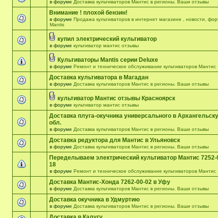
в форуме
Доставка культиваторов Мантис в регионы. Ваши отзывы
Внимание ! плохой бензин!
в форуме
Продажа культиваторов в интернет магазине , новости, фо
Mantis
купил электрический культиватор
в форуме
культиватор мантис отзывы
Культиваторы Mantis серии Deluxe
в форуме
Ремонт и техническое обслуживание культиваторов Мантис
Доставка культиватора в Магадан
в форуме
Доставка культиваторов Мантис в регионы. Ваши отзывы
культиватор Мантис отзывы Красноярск
в форуме
культиватор мантис отзывы
Доставка плуга-окучника универсального в Архангельск
обл.
в форуме
Доставка культиваторов Мантис в регионы. Ваши отзывы
Доставка редуктора для Мантис в Ульяновск
в форуме
Доставка культиваторов Мантис в регионы. Ваши отзывы
Переделываем электрический культиватор Мантис 7252-
18
в форуме
Ремонт и техническое обслуживание культиваторов Мантис
Доставка Мантис-Хонда 7262-00-02 в Уфу
в форуме
Доставка культиваторов Мантис в регионы. Ваши отзывы
Доставка окучника в Удмуртию
в форуме
Доставка культиваторов Мантис в регионы. Ваши отзывы
Доставка в Калугу