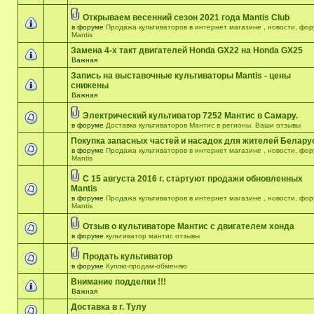
Открываем весенний сезон 2021 года Mantis Club
в форуме
Продажа культиваторов в интернет магазине , новости, фо
Mantis
Замена 4-х такт двигателей Honda GX22 на Honda GX25
Важная
Запись на выставочные культиваторы Mantis - цены
снижены
Важная
Электрический культиватор 7252 Мантис в Самару.
в форуме
Доставка культиваторов Мантис в регионы. Ваши отзывы
Покупка запасных частей и насадок для жителей Белару
в форуме
Продажа культиваторов в интернет магазине , новости, фо
Mantis
С 15 августа 2016 г. стартуют продажи обновленных
Mantis
в форуме
Продажа культиваторов в интернет магазине , новости, фо
Mantis
Отзыв о культиваторе Мантис с двигателем хонда
в форуме
культиватор мантис отзывы
Продать культиватор
в форуме
Куплю-продам-обменяю
Внимание подделки !!!
Важная
Доставка в г. Тулу