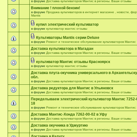
в форуме
Доставка культиваторов Мантис в регионы. Ваши отзывы
Внимание ! плохой бензин!
в форуме
Продажа культиваторов в интернет магазине , новости, фо
Mantis
купил электрический культиватор
в форуме
культиватор мантис отзывы
Культиваторы Mantis серии Deluxe
в форуме
Ремонт и техническое обслуживание культиваторов Мантис
Доставка культиватора в Магадан
в форуме
Доставка культиваторов Мантис в регионы. Ваши отзывы
культиватор Мантис отзывы Красноярск
в форуме
культиватор мантис отзывы
Доставка плуга-окучника универсального в Архангельск
обл.
в форуме
Доставка культиваторов Мантис в регионы. Ваши отзывы
Доставка редуктора для Мантис в Ульяновск
в форуме
Доставка культиваторов Мантис в регионы. Ваши отзывы
Переделываем электрический культиватор Мантис 7252-
18
в форуме
Ремонт и техническое обслуживание культиваторов Мантис
Доставка Мантис-Хонда 7262-00-02 в Уфу
в форуме
Доставка культиваторов Мантис в регионы. Ваши отзывы
Доставка окучника в Удмуртию
в форуме
Доставка культиваторов Мантис в регионы. Ваши отзывы
Доставка в Калугу