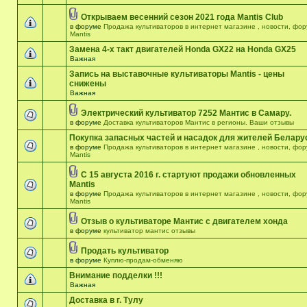
Открываем весенний сезон 2021 года Mantis Club
в форуме
Продажа культиваторов в интернет магазине , новости, фо
Mantis
Замена 4-х такт двигателей Honda GX22 на Honda GX25
Важная
Запись на выставочные культиваторы Mantis - цены
снижены
Важная
Электрический культиватор 7252 Мантис в Самару.
в форуме
Доставка культиваторов Мантис в регионы. Ваши отзывы
Покупка запасных частей и насадок для жителей Белару
в форуме
Продажа культиваторов в интернет магазине , новости, фо
Mantis
С 15 августа 2016 г. стартуют продажи обновленных
Mantis
в форуме
Продажа культиваторов в интернет магазине , новости, фо
Mantis
Отзыв о культиваторе Мантис с двигателем хонда
в форуме
культиватор мантис отзывы
Продать культиватор
в форуме
Куплю-продам-обменяю
Внимание подделки !!!
Важная
Доставка в г. Тулу