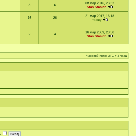
08 мар 2016, 23:33
3
6
Stas Stasich
21 мар 2017, 16:18
16
26
muxey
16 мар 2009, 23:50
2
4
Stas Stasich
Часовой пояс: UTC + 3 часа
и