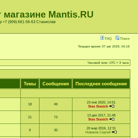
 магазине Mantis.RU
pp +7 (909) 661-56-63 Станислав
FAQ
Поиск
Текущее время: 07 авг 2026, 04:16
Часовой пояс: UTC + 3 часа
Темы
Сообщения
Последнее сообщение
23 янв 2020, 14:51
18
49
Stas Stasich
13 дек 2017, 21:48
21
73
Stas Stasich
20 мар 2016, 12:31
9
30
Новиков Сергей